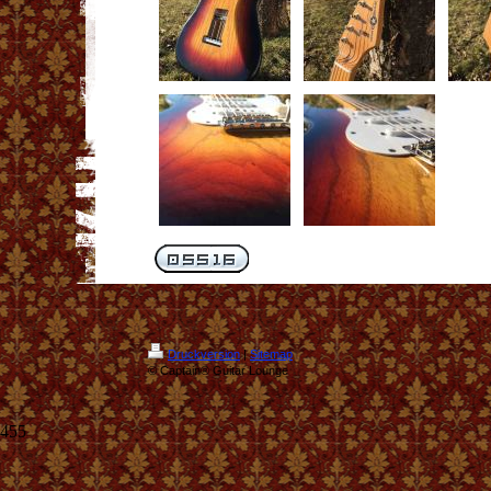
Druckversion
|
Sitemap
© Captain® Guitar Lounge
455