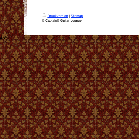
Druckversion
|
Sitemap
© Captain® Guitar Lounge
455